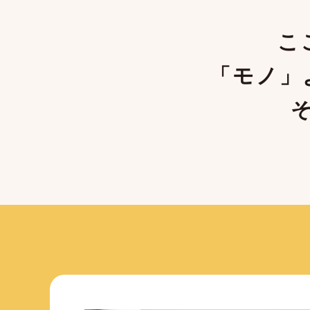
こ
「モノ」