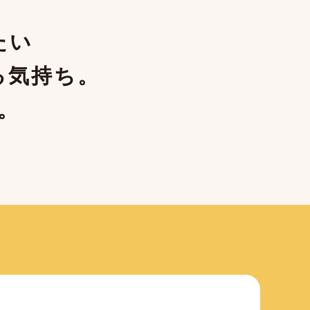
たい
る気持ち。
。